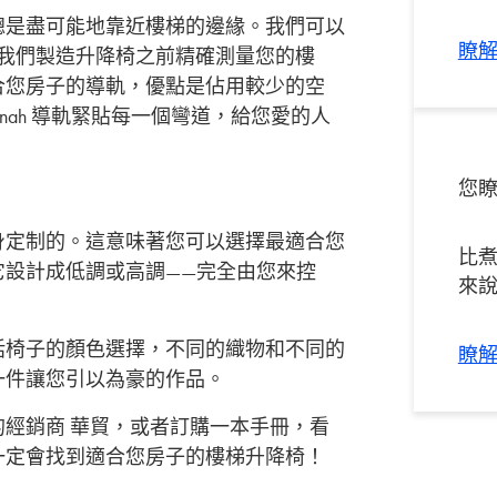
總是盡可能地靠近樓梯的邊緣。我們可以
瞭解
問會在我們製造升降椅之前精確測量您的樓
合您房子的導軌，優點是佔用較少的空
nah 導軌緊貼每一個彎道，給您愛的人
您
身定制的。這意味著您可以選擇最適合您
比
它設計成低調或高調——完全由您來控
來
括椅子的顏色選擇，不同的織物和不同的
瞭解
一件讓您引以為豪的作品。
經銷商 華貿，或者訂購一本手冊，看
一定會找到適合您房子的樓梯升降椅！