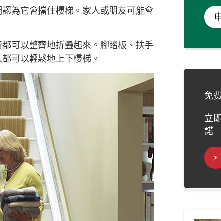
們認為它會擋住樓梯。家人或朋友可能會
椅都可以整齊地折疊起來。腳踏板、扶手
人都可以輕鬆地上下樓梯。
免
立
諾