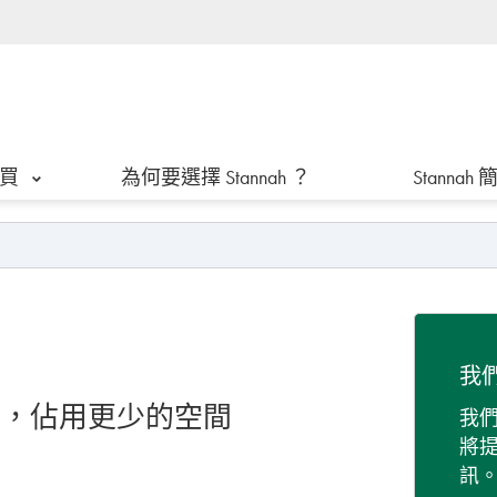
買
為何要選擇 Stannah ？
Stannah
我
來，佔用更少的空間
我
將
訊