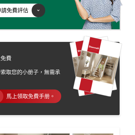
申請免費評估
费免費
即索取您的小册子，無需承
馬上領取免費手册。