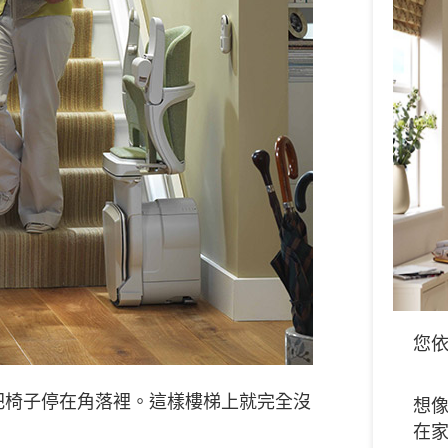
您
把椅子停在角落裡。這樣樓梯上就完全沒
想
在